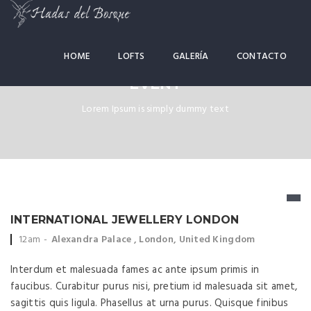
HOME
LOFTS
GALERÍA
CONTACTO
EVENT
Lorem Ipsum is simply dummy text
INTERNATIONAL JEWELLERY LONDON
Event time:
Event location:
12am
Alexandra Palace , London, United Kingdom
Interdum et malesuada fames ac ante ipsum primis in
faucibus. Curabitur purus nisi, pretium id malesuada sit amet,
sagittis quis ligula. Phasellus at urna purus. Quisque finibus