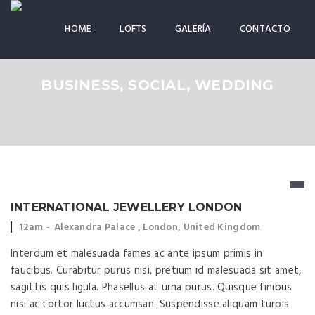
HOME
LOFTS
GALERÍA
CONTACTO
BUSINESS, SOCIAL, WEDDING
INTERNATIONAL JEWELLERY LONDON
Event time:
Event location:
12am
Alexandra Palace , London, United Kingdom
Interdum et malesuada fames ac ante ipsum primis in
faucibus. Curabitur purus nisi, pretium id malesuada sit amet,
sagittis quis ligula. Phasellus at urna purus. Quisque finibus
nisi ac tortor luctus accumsan. Suspendisse aliquam turpis