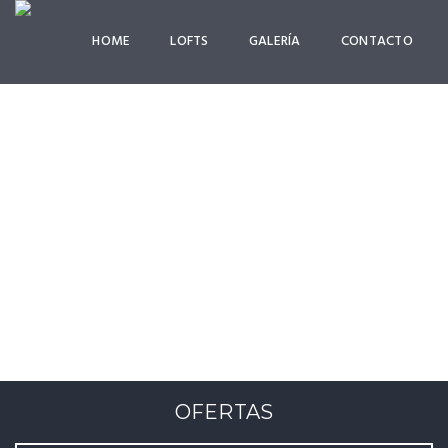
HOME
LOFTS
GALERÍA
CONTACTO
ROOMS & RATES
Lorem Ipsum is simply dummy text
OFERTAS