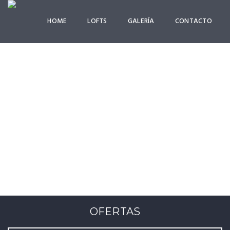
HOME
LOFTS
GALERÍA
CONTACTO
ROOMS & RATES
Lorem Ipsum is simply dummy text
OFERTAS