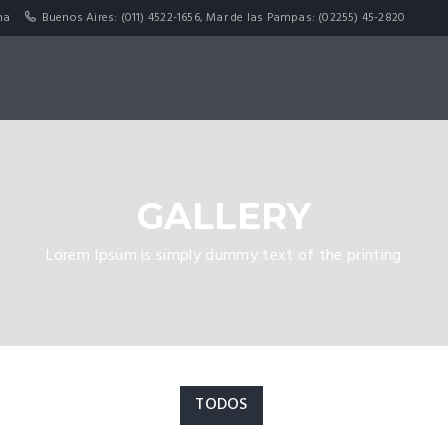
na
Buenos Aires: (011) 4522-1656, Mar de las Pampas: (02255) 45-2820
GALLERY
Lorem Ipsum is simply dummy text of the printing
TODOS