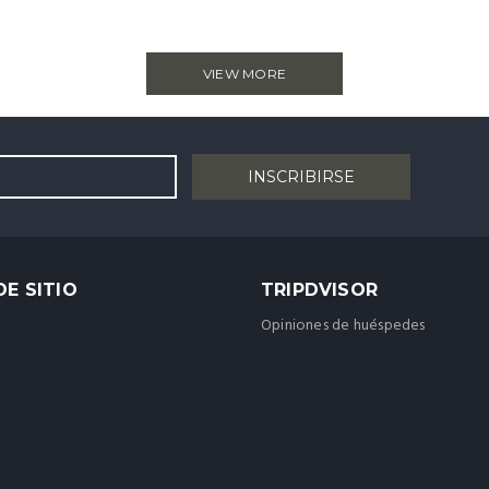
VIEW MORE
E SITIO
TRIPDVISOR
Opiniones de huéspedes
o