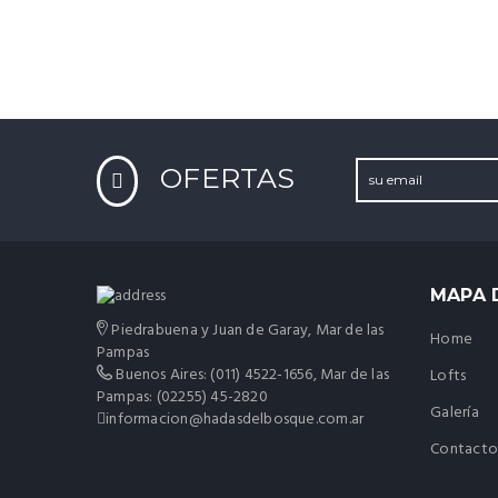
OFERTAS
MAPA D
Piedrabuena y Juan de Garay, Mar de las
Home
Pampas
Buenos Aires: (011) 4522-1656, Mar de las
Lofts
Pampas: (02255) 45-2820
Galería
informacion@hadasdelbosque.com.ar
Contact